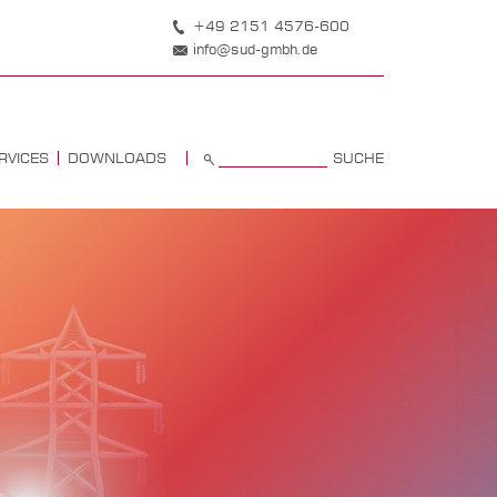
+49 2151 4576-600
info@sud-gmbh.de
SUCHE
RVICES
DOWNLOADS