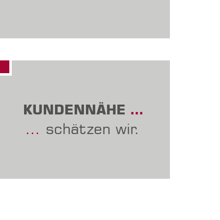
KUNDENNÄHE
…
…
schätzen wir.