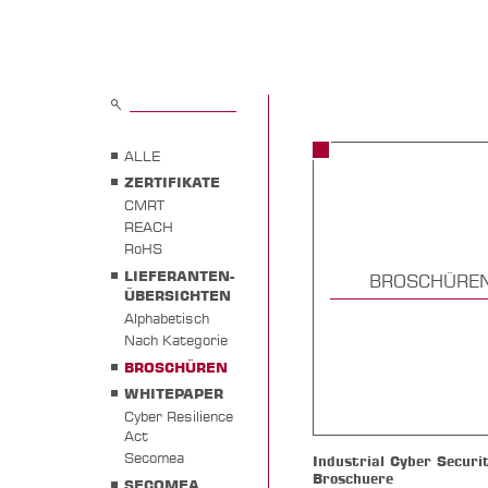
ALLE
ZERTIFIKATE
CMRT
REACH
RoHS
LIEFERANTEN-
BROSCHÜRE
ÜBERSICHTEN
Alphabetisch
Nach Kategorie
BROSCHÜREN
WHITEPAPER
Cyber Resilience
Act
Secomea
Industrial Cyber Securi
Broschuere
SECOMEA