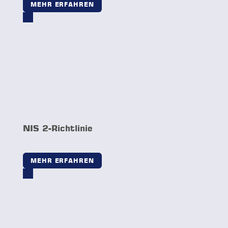
MEHR ERFAHREN
NIS 2-Richtlinie
MEHR ERFAHREN
Netzwerkstandardisierung & -
Segmentierung
MEHR ERFAHREN
OT Netzwerk Analyse
MEHR ERFAHREN
Risiko Analyse nach IEC 62443
MEHR ERFAHREN