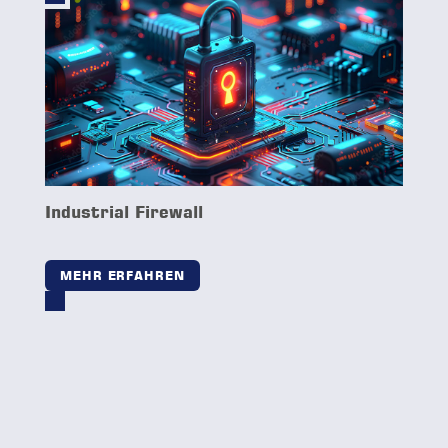
Service & Distribution GmbH
Bischofstraße 113
47809 Krefeld
Germany
+49 2151 4576-600
+49 2151 4576-777
info@sud-gmbh.de
www.sud-gmbh.de
Copyright © S&D GmbH, 2026