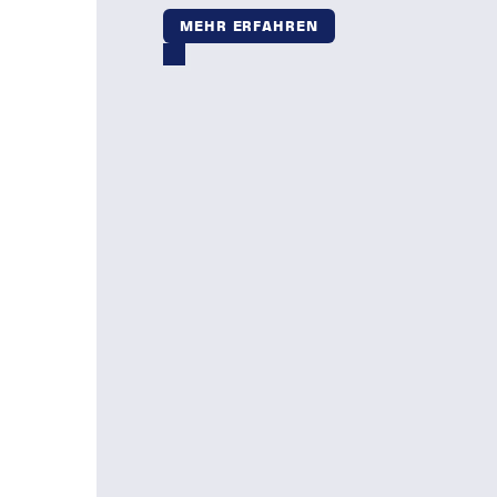
MEHR ERFAHREN
Secure Remote
Access
MEHR ERFAHREN
Service Level
Agreements
MEHR ERFAHREN
Risiko Analyse
nach IEC 62443
MEHR ERFAHREN