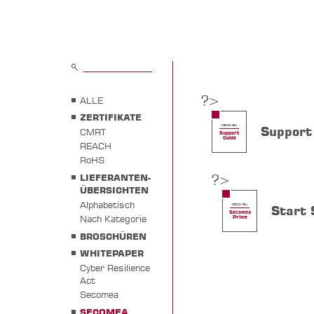
?>
ALLE
ZERTIFIKATE
SECOMEA
Support
CMRT
Support
Guide
REACH
RoHS
?>
LIEFERANTEN-
ÜBERSICHTEN
Alphabetisch
SECOMEA
Start 
Secomea
Nach Kategorie
Prime
BROSCHÜREN
WHITEPAPER
Cyber Resilience
Act
Secomea
SECOMEA