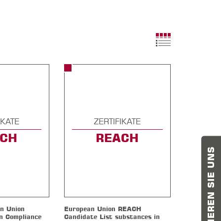
IKATE
ZERTIFIKATE
ACH
REACH
KONTAKTIEREN SIE UNS
n Union
European Union REACH
n Compliance
Candidate List substances in