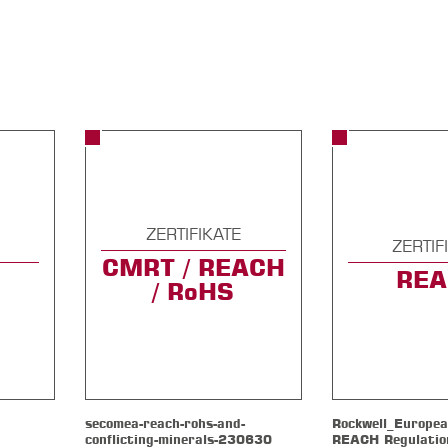
ZERTIFIKATE
ZERTIF
CMRT / REACH
RE
/ RoHS
secomea-reach-rohs-and-
Rockwell_Europea
conflicting-minerals-230630
REACH Regulatio