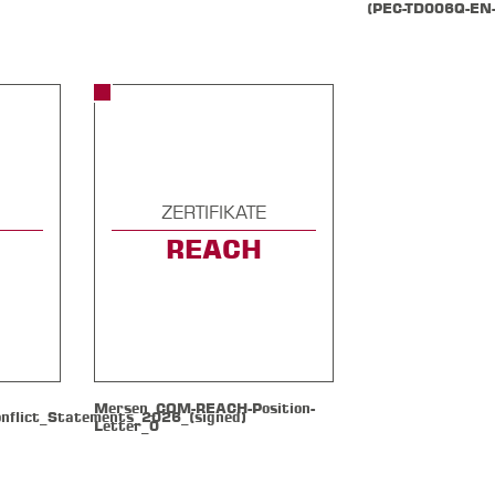
(PEC-TD006Q-EN-
ZERTIFIKATE
REACH
Mersen_COM-REACH-Position-
flict_Statements_2026_(signed)
Letter_0