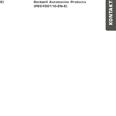
E)
Rockwell Automation Products
(PEC-TD011C-EN-E)