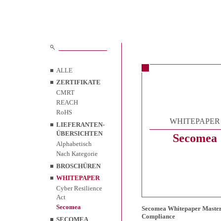
ALLE
ZERTIFIKATE
CMRT
REACH
RoHS
WHITEPAPER
LIEFERANTEN-
ÜBERSICHTEN
Secomea
Alphabetisch
Nach Kategorie
BROSCHÜREN
WHITEPAPER
Cyber Resilience
Act
Secomea
Secomea Whitepaper Master
Compliance
SECOMEA